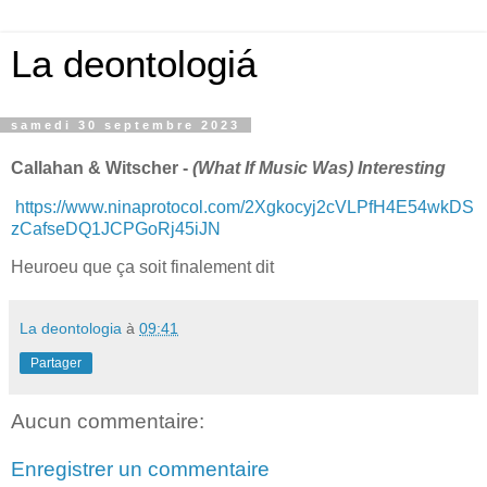
La deontologiá
samedi 30 septembre 2023
Callahan & Witscher -
(What If Music Was) Interesting
https://www.ninaprotocol.com/2Xgkocyj2cVLPfH4E54wkDS
zCafseDQ1JCPGoRj45iJN
Heuroeu que ça soit finalement dit
La deontologia
à
09:41
Partager
Aucun commentaire:
Enregistrer un commentaire